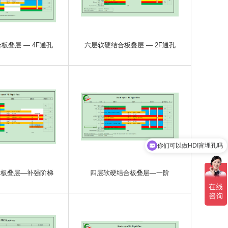
板叠层 — 4F通孔
六层软硬结合板叠层 — 2F通孔
你们可以做HDI盲埋孔吗
合板叠层—补强阶梯
四层软硬结合板叠层—一阶