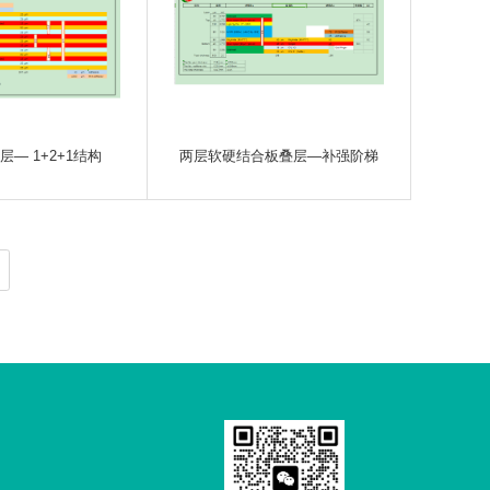
— 1+2+1结构
两层软硬结合板叠层—补强阶梯