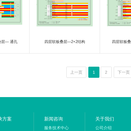
层— 通孔
四层软板叠层—2+2结构
四层软板叠层
上一页
1
2
下一页
决方案
新闻咨询
关于我们
服务技术中心
公司介绍